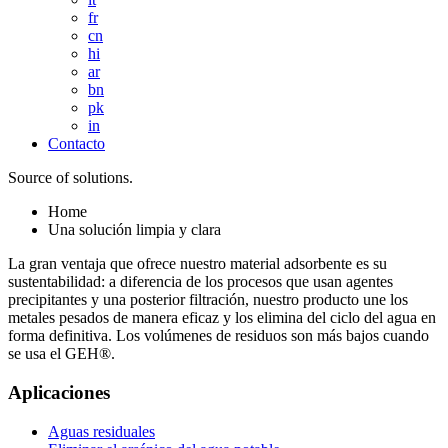
fr
cn
hi
ar
bn
pk
in
Contacto
Source of solutions.
Home
Una solución limpia y clara
La gran ventaja que ofrece nuestro material adsorbente es su
sustentabilidad: a diferencia de los procesos que usan agentes
precipitantes y una posterior filtración, nuestro producto une los
metales pesados de manera eficaz y los elimina del ciclo del agua en
forma definitiva. Los volúmenes de residuos son más bajos cuando
se usa el GEH®.
Aplicaciones
Aguas residuales