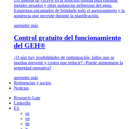
Un sistema de GEH® es la solución óptima para eliminar
metales pesados y otras sustancias peligrosas del agua.
Estaremos encantados de brindarle todo el asesoramiento y la
asistencia que necesite durante la planificación.
aprender más
Control gratuito del funcionamiento
del GEH®
¿O aún hay posibilidades de optimización, fallos que se
puedan prevenir y costos que reducir? ¿Puede aumentarse la
seguridad operativa?
aprender más
Referencias y socios
Noticias
Research Gate
LinkedIn
ES
us
en
de
it