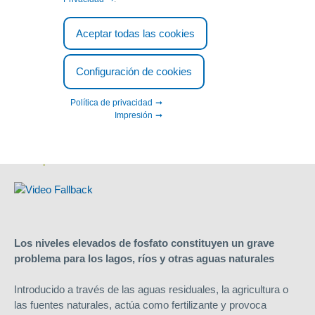
Aplicaciones
Medio ambiente
Aceptar todas las cookies
Medio ambiente
Configuración de cookies
•
Eliminación de fosfatos
de las aguas de superficie
Política de privacidad
Impresión
• Recuperación de aguas eutróficas
• Eliminación nutrientes en piscinas naturales al aire libre y
estanques
Los niveles elevados de fosfato constituyen un grave
problema para los lagos, ríos y otras aguas naturales
Introducido a través de las aguas residuales, la agricultura o
las fuentes naturales, actúa como fertilizante y provoca