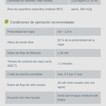
Densidad de volumen, retro lavado
1150 kg/m3 (± 10 %)
Área de superficie específica (método BET)
aprox. 300 m2/g
Condiciones de operación recomendadas
Profundidad de napa
0,8 – 1,6 m
50 % de la profundidad de la
Altura de borde libre
napa
Índice de flujo de filtración
≤ 20 m/h
Tiempo de contacto de napa vacía
≥ 3 minutes
(EBCT)
Caída de presión permitida
max. 0.5 bar (7 psi)
26 m/h (retro lavado sólo con
Índice de flujo de retro lavado
agua)
hasta que el agua residual esté
Duración del retro lavado
limpia