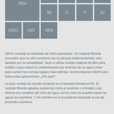
PO4
Sb
U
V
Zn
H2O2
H2S
SiO4
GEH® consiste en hidróxido de hierro granulado. Un material filtrante
innovador que no sólo convence por su eficacia medioambiental, sino
también por su rentabilidad. Tanto si utiliza nuestro material de filtro para
fosfato o para reducir la contaminación por arsénico de su agua o bien
para cumplir las normas legales más estrictas, recomendamos GEH® para
todas estas aplicaciones. ¿Por qué?
La gran ventaja de nuestro producto es la llamada fisioabsorción. El
sustrato filtrante aglutina sustancias como el arsénico o el fosfato y las
elimina por completo del ciclo del agua. Así es como se pueden salvar las
aguas de superficie. Y sin interferir en el ecosistema mediante el uso de
productos químicos.