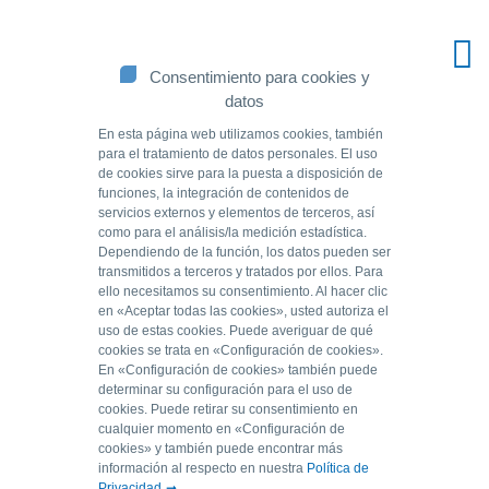
Consentimiento para cookies y
datos
En esta página web utilizamos cookies, también
para el tratamiento de datos personales. El uso
de cookies sirve para la puesta a disposición de
funciones, la integración de contenidos de
servicios externos y elementos de terceros, así
como para el análisis/la medición estadística.
Dependiendo de la función, los datos pueden ser
transmitidos a terceros y tratados por ellos. Para
ello necesitamos su consentimiento. Al hacer clic
Source of solutions.
en «Aceptar todas las cookies», usted autoriza el
uso de estas cookies. Puede averiguar de qué
cookies se trata en «Configuración de cookies».
Moderna eliminación de fosfatos de GEH®: Nuestras
En «Configuración de cookies» también puede
determinar su configuración para el uso de
soluciones abarcan desde pequeños arroyos hasta
cookies. Puede retirar su consentimiento en
grandes lagos. Así es como promovemos un medio
cualquier momento en «Configuración de
ambiente sano en el que merece la pena vivir.
cookies» y también puede encontrar más
información al respecto en nuestra
Política de
Privacidad
.