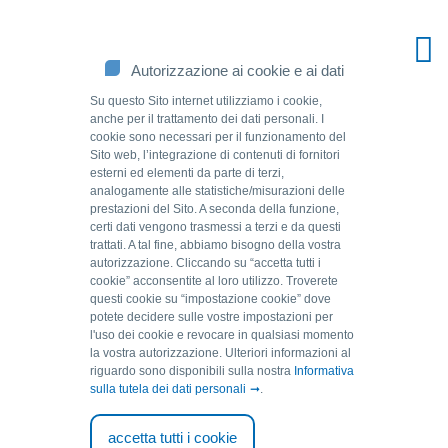
Autorizzazione ai cookie e ai dati
Su questo Sito internet utilizziamo i cookie,
anche per il trattamento dei dati personali. I
cookie sono necessari per il funzionamento del
Sito web, l’integrazione di contenuti di fornitori
esterni ed elementi da parte di terzi,
analogamente alle statistiche/misurazioni delle
prestazioni del Sito. A seconda della funzione,
certi dati vengono trasmessi a terzi e da questi
trattati. A tal fine, abbiamo bisogno della vostra
autorizzazione. Cliccando su “accetta tutti i
Source of solutions.
cookie” acconsentite al loro utilizzo. Troverete
questi cookie su “impostazione cookie” dove
potete decidere sulle vostre impostazioni per
l'uso dei cookie e revocare in qualsiasi momento
la vostra autorizzazione. Ulteriori informazioni al
Referenze & Partner
riguardo sono disponibili sulla nostra
Informativa
sulla tutela dei dati personali
.
Più di 2000 sistemi GEH in tutto il mondo
accetta tutti i cookie