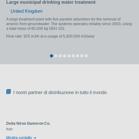
Large municipal drinking water treatment
Gr
United Kingdom
I
A large treatment plant with five parallel adsorbers for the removal of
Con
arsenic from groundwater. The systems operates reliably since 2003, using
ran
a total mass of 80,000 kg GEH 102.
ads
Flow rate: 925 m3/h at a usage of 5,000,000 m3/year
4,8
the
Ope
1
2
3
4
5
6
7
8
9
I nostri partner di distribuzione in tutto il mondo
Delta Niroo Gameron Co.
Iran
Mostra contatto