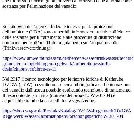
che l’idrossido ferrico granulare verrà autorizzato dalle autorità come
sostanza per l’eliminazione del vanadio.
Sul sito web dell’agenzia federale tedesca per la protezione
dell’ambiente (UBA) sono reperibili informazioni relative all’elenco
delle sostanze per il trattamento e alle procedure di disinfezione
conformemente all’art. 11 del regolamento sull’acqua potabile
(Trinkwasserverordnung):
https://www.umweltbundesamt.de/themen/wasser/trinkwasser/rechtlic
grundlagen-empfehlungen-regelwerk/aufbereitungsstoffe-
desinfektionsverfahren-ss-11
Nel 2017 il centro tecnologico per le risorse idriche di Karlsruhe
DVGW (TZW) ha svolto una ricerca bibliografica sull’eliminazione
del vanadio dall’acqua potabile applicando tecnologie di trattamento.
Il resoconto della ricerca (numero del progetto W 201704) è
acquistabile tramite la casa editrice wvgw-Verlag:
https://shop.wvgw.de/Produkt-Katalog/DVGW-Regelwerk/DVGW-
Regelwerk-Wasser/Informationen/Forschungsbericht-W-201704