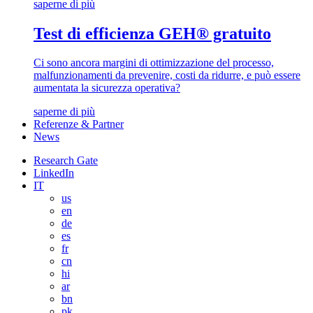
saperne di più
Test di efficienza GEH® gratuito
Ci sono ancora margini di ottimizzazione del processo,
malfunzionamenti da prevenire, costi da ridurre, e può essere
aumentata la sicurezza operativa?
saperne di più
Referenze & Partner
News
Research Gate
LinkedIn
IT
us
en
de
es
fr
cn
hi
ar
bn
pk