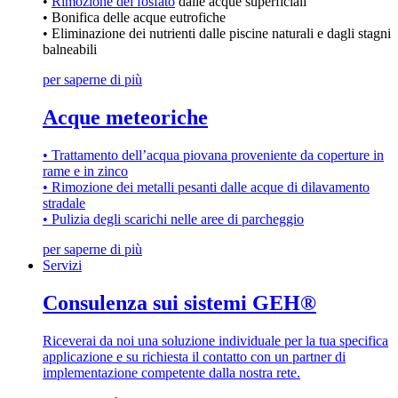
•
Rimozione del fosfato
dalle acque superficiali
• Bonifica delle acque eutrofiche
• Eliminazione dei nutrienti dalle piscine naturali e dagli stagni
balneabili
per saperne di più
Acque meteoriche
• Trattamento dell’acqua piovana proveniente da coperture in
rame e in zinco
• Rimozione dei metalli pesanti dalle acque di dilavamento
stradale
• Pulizia degli scarichi nelle aree di parcheggio
per saperne di più
Servizi
Consulenza sui sistemi GEH®
Riceverai da noi una soluzione individuale per la tua specifica
applicazione e su richiesta il contatto con un partner di
implementazione competente dalla nostra rete.