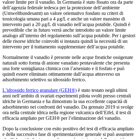
valore limite per il vanadio. In Germania è stato fissato ora da parte
dell’agenzia federale tedesca per la protezione dell’ambiente
(Umweltbundesamt) un valore orientativo fondato su criteri di
tossicologia umana pari a 4 μg/L e anche un valore massimo di
intervento pari a 20 μg/L di vanadio nell’acqua potabile. Quindi è
prevedibile che in futuro verrà anche introdotto un valore limite
analogo all’interno del regolamento sull’acqua potabile. Per i gestori
delle risorse idriche coinvolti si instaura quindi la necessità di un
intervento per il trattamento supplementare dell’acqua potabile.
Normalmente il vanadio è presente nelle acque freatiche ossigenate
naturali sotto forma di anione vanadato pentavalente che presenta
una forte somiglianza chimica con l’arseniato e il fosfato e può
quindi essere eliminato ottimamente dall’acqua attraverso un
adsorbimento selettivo su idrossido ferrico.
L’idrossido ferrico granulare (GEH®)
è stato testato negli ultimi
anni nell’ambito di svariati esperimenti pilota svolti presso centrali
idriche in Germania e ha dimostrato la sua eccellente capacità di
adsorbimento nei confronti del vanadio. Da gennaio 2019 si svolge
ora nella centrale idrica nella regione vulcanica dell’Eifel, il test di
efficacia ampliato per GEH® per l’eliminazione del vanadio.
Dopo la conclusione con esito positivo del test di efficacia ampliato
e della successiva fase di sperimentazione generale si può assumere