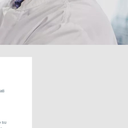
urce of solutions.
ati
o su