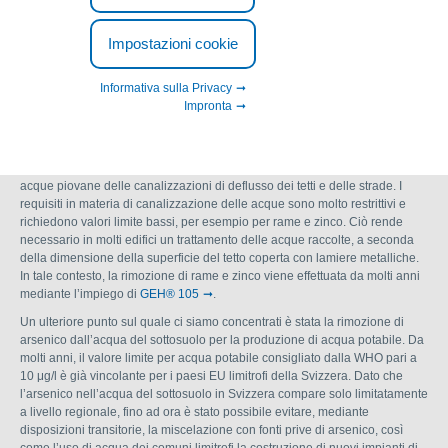
Dällikon in Svizzera si rafforza
Impostazioni cookie
Informativa sulla Privacy
Da oltre 10 anni Aqua Dällikon AG è partner della GEH Wasserchemie e
Impronta
offre la progettazione e la costruzione di sistemi GEH® per il trattamento
delle acque in Svizzera.
Un’applicazione importante per i cittadini svizzeri è il trattamento delle
acque piovane delle canalizzazioni di deflusso dei tetti e delle strade. I
requisiti in materia di canalizzazione delle acque sono molto restrittivi e
richiedono valori limite bassi, per esempio per rame e zinco. Ciò rende
necessario in molti edifici un trattamento delle acque raccolte, a seconda
della dimensione della superficie del tetto coperta con lamiere metalliche.
In tale contesto, la rimozione di rame e zinco viene effettuata da molti anni
mediante l’impiego di
GEH® 105
.
Un ulteriore punto sul quale ci siamo concentrati è stata la rimozione di
arsenico dall’acqua del sottosuolo per la produzione di acqua potabile. Da
molti anni, il valore limite per acqua potabile consigliato dalla WHO pari a
10 μg/l è già vincolante per i paesi EU limitrofi della Svizzera. Dato che
l’arsenico nell’acqua del sottosuolo in Svizzera compare solo limitatamente
a livello regionale, fino ad ora è stato possibile evitare, mediante
disposizioni transitorie, la miscelazione con fonti prive di arsenico, così