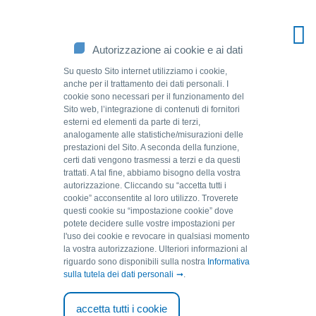
Autorizzazione ai cookie e ai dati
Su questo Sito internet utilizziamo i cookie,
anche per il trattamento dei dati personali. I
cookie sono necessari per il funzionamento del
Sito web, l’integrazione di contenuti di fornitori
esterni ed elementi da parte di terzi,
analogamente alle statistiche/misurazioni delle
prestazioni del Sito. A seconda della funzione,
certi dati vengono trasmessi a terzi e da questi
trattati. A tal fine, abbiamo bisogno della vostra
autorizzazione. Cliccando su “accetta tutti i
Source of solutions.
cookie” acconsentite al loro utilizzo. Troverete
questi cookie su “impostazione cookie” dove
potete decidere sulle vostre impostazioni per
l'uso dei cookie e revocare in qualsiasi momento
indietro
la vostra autorizzazione. Ulteriori informazioni al
riguardo sono disponibili sulla nostra
Informativa
sulla tutela dei dati personali
.
05.08.2019
La collaborazione con Aqua
accetta tutti i cookie